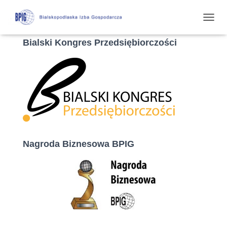
P
R
Bialski Kongres Przedsiębiorczości
Z
E
Ł
Ą
C
Z
N
A
W
I
G
Nagroda Biznesowa BPIG
A
C
J
Ę