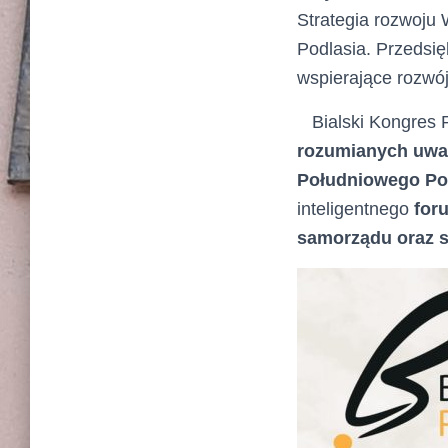
Strategia rozwoju 
Podlasia. Przedsię
wspierające rozwó
Bialski Kongres P
rozumianych uwar
Południowego Po
inteligentnego
for
samorządu oraz 