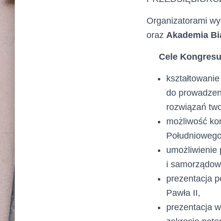
Organizatorami wy
oraz
Akademia Bia
Cele Kongresu
kształtowani
do prowadzeni
rozwiązań tw
możliwość kon
Południowego
umożliwienie
i samorządow
prezentacja 
Pawła II,
prezentacja w