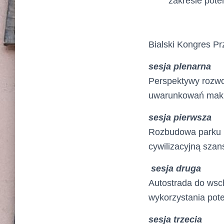
zakresie pote
Bialski Kongres Pr
sesja plenarna
Perspektywy rozwoj
uwarunkowań mak
sesja pierwsza
Rozbudowa parku 
cywilizacyjną sza
sesja druga
Autostrada do wsc
wykorzystania pote
sesja trzecia