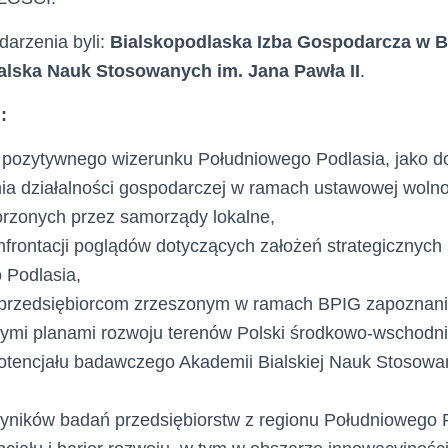
darzenia byli:
Bialskopodlaska Izba Gospodarcza w Bi
lska Nauk Stosowanych im. Jana Pawła II
.
:
e pozytywnego wizerunku Południowego Podlasia, jako 
a działalności gospodarczej w ramach ustawowej wolnoś
orzonych przez samorządy lokalne,
frontacji poglądów dotyczących założeń strategicznych
 Podlasia,
 przedsiębiorcom zrzeszonym w ramach BPIG zapoznani
ymi planami rozwoju terenów Polski środkowo-wschodni
potencjału badawczego Akademii Bialskiej Nauk Stosowa
yników badań przedsiębiorstw z regionu Południowego 