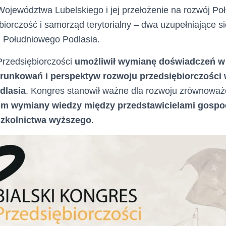
Województwa Lubelskiego i jej przełożenie na rozwój P
biorczość i samorząd terytorialny – dwa uzupełniające s
j Południowego Podlasia.
rzedsiębiorczości
umożliwił wymianę doświadczeń w 
unkowań i perspektyw rozwoju przedsiębiorczości 
dlasia
. Kongres stanowił ważne dla rozwoju zrównoważ
um wymiany wiedzy między przedstawicielami gospod
szkolnictwa wyższego
.