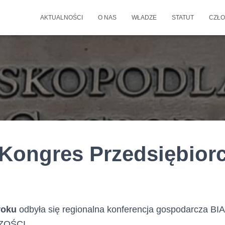
AKTUALNOŚCI
O NAS
WŁADZE
STATUT
CZŁO
 Kongres Przedsiębior
roku
odbyła się regionalna konferencja gospodarcza 
ZOŚCI.