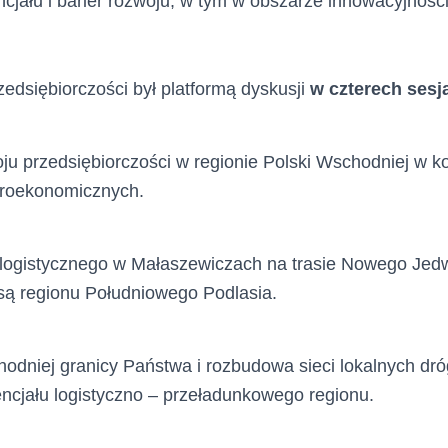
ncjału i barier rozwoju, w tym w obszarze innowacyjności
zedsiębiorczości był platformą dyskusji
w czterech sesj
u przedsiębiorczości w regionie Polski Wschodniej w k
roekonomicznych.
logistycznego w Małaszewiczach na trasie Nowego Jed
nsą regionu Południowego Podlasia.
hodniej granicy Państwa i rozbudowa sieci lokalnych dr
ncjału logistyczno – przeładunkowego regionu.