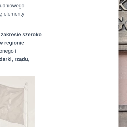
ołudniowego
ię elementy
zakresie szeroko
w regionie
onego i
arki, rządu,