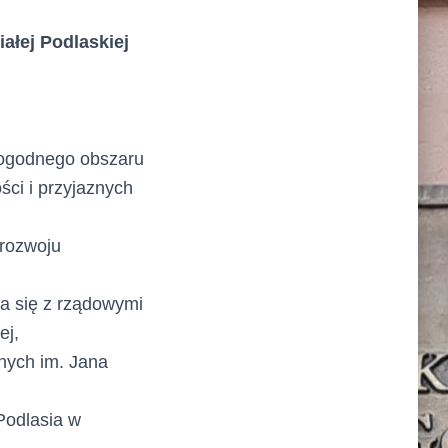
ałej Podlaskiej
dogodnego obszaru
ci i przyjaznych
 rozwoju
a się z rządowymi
ej,
nych im. Jana
Podlasia w