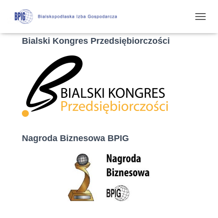
P
R
Bialski Kongres Przedsiębiorczości
Z
E
Ł
Ą
C
Z
N
A
W
I
G
Nagroda Biznesowa BPIG
A
C
J
Ę