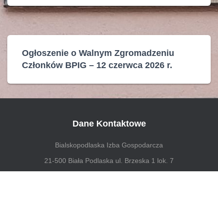
Ogłoszenie o Walnym Zgromadzeniu
Członków BPIG – 12 czerwca 2026 r.
Dane Kontaktowe
Bialskopodlaska Izba Gospodarcza
21-500 Biała Podlaska ul. Brzeska 1 lok. 7
tel. 83 342 46 68 biuro@bpig.pl