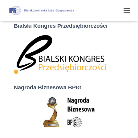
P
R
Bialski Kongres Przedsiębiorczości
Z
E
Ł
Ą
C
Z
N
A
W
I
G
Nagroda Biznesowa BPIG
A
C
J
Ę