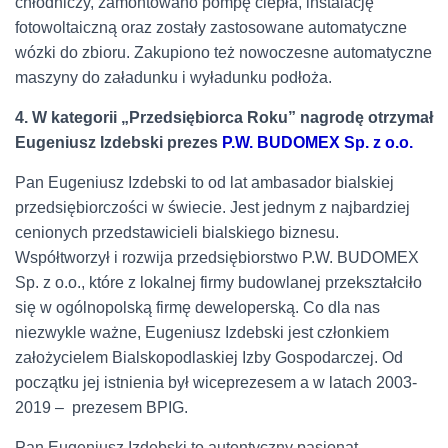
chłodniczy, zamontowano pompę ciepła, instalację
fotowoltaiczną oraz zostały zastosowane automatyczne
wózki do zbioru. Zakupiono też nowoczesne automatyczne
maszyny do załadunku i wyładunku podłoża.
4. W kategorii „Przedsiębiorca Roku” nagrodę otrzymał
Eugeniusz Izdebski prezes
P.W. BUDOMEX Sp. z o.o.
Pan Eugeniusz Izdebski to od lat ambasador bialskiej
przedsiębiorczości w świecie. Jest jednym z najbardziej
cenionych przedstawicieli bialskiego biznesu.
Współtworzył i rozwija przedsiębiorstwo P.W. BUDOMEX
Sp. z o.o., które z lokalnej firmy budowlanej przekształciło
się w ogólnopolską firmę deweloperską. Co dla nas
niezwykle ważne, Eugeniusz Izdebski jest członkiem
założycielem Bialskopodlaskiej Izby Gospodarczej. Od
początku jej istnienia był wiceprezesem a w latach 2003-
2019 – prezesem BPIG.
Pan Eugeniusz Izdebski to autentyczny pasjonat