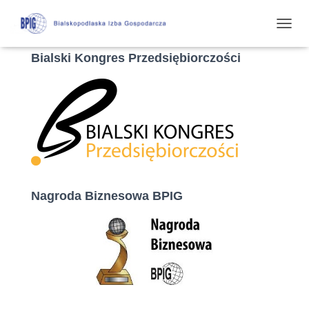
P
R
Bialski Kongres Przedsiębiorczości
Z
E
Ł
Ą
C
Z
N
A
W
I
G
Nagroda Biznesowa BPIG
A
C
J
Ę