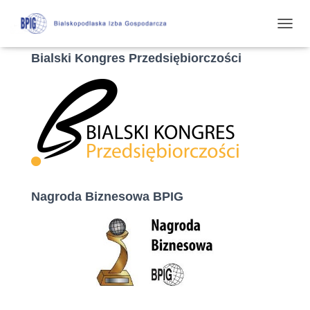
P
R
Bialski Kongres Przedsiębiorczości
Z
E
Ł
Ą
C
Z
N
A
W
I
G
Nagroda Biznesowa BPIG
A
C
J
Ę