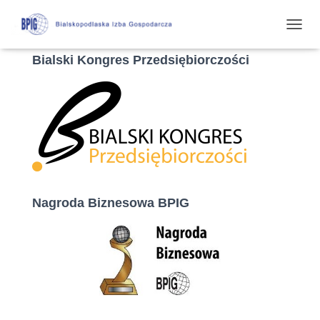
P
R
Bialski Kongres Przedsiębiorczości
Z
E
Ł
Ą
C
Z
N
A
W
I
G
Nagroda Biznesowa BPIG
A
C
J
Ę