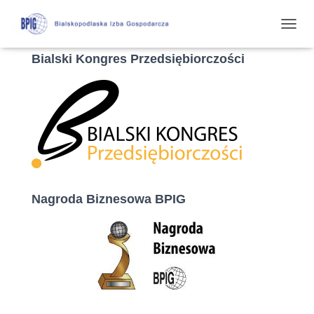
P
R
Bialski Kongres Przedsiębiorczości
Z
E
Ł
Ą
C
Z
N
A
W
I
G
Nagroda Biznesowa BPIG
A
C
J
Ę