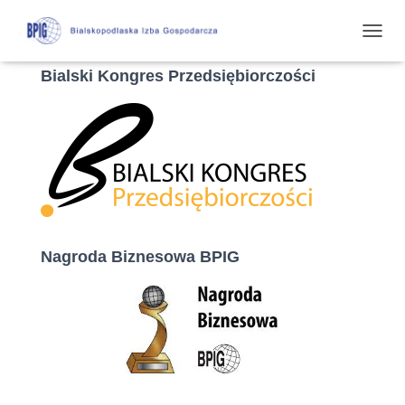
P
R
Bialski Kongres Przedsiębiorczości
Z
E
Ł
Ą
C
Z
N
A
W
I
G
Nagroda Biznesowa BPIG
A
C
J
Ę