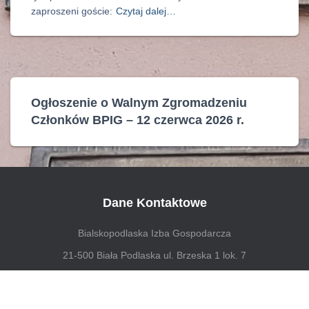
zaproszeni goście:
Czytaj dalej…
Ogłoszenie o Walnym Zgromadzeniu
Członków BPIG – 12 czerwca 2026 r.
Dane Kontaktowe
Bialskopodlaska Izba Gospodarcza
21-500 Biała Podlaska ul. Brzeska 1 lok. 7
tel. 83 342 46 68 biuro@bpig.pl