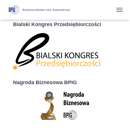
P
R
Bialski Kongres Przedsiębiorczości
Z
E
Ł
Ą
C
Z
N
A
W
I
G
Nagroda Biznesowa BPIG
A
C
J
Ę