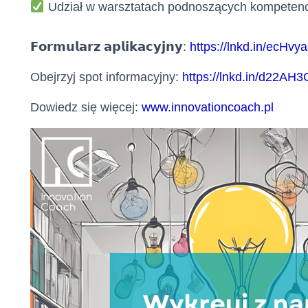
Udział w warsztatach podnoszących kompetencj
𝗙𝗼𝗿𝗺𝘂𝗹𝗮𝗿𝘇 𝗮𝗽𝗹𝗶𝗸𝗮𝗰𝘆𝗷𝗻𝘆:
https://lnkd.in/ecHvy
Obejrzyj spot informacyjny:
https://lnkd.in/d22AH
Dowiedz się więcej:
www.innovationcoach.pl