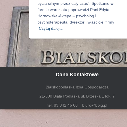
bycia silnym przez cały czas”. Spotkanie w
formie warsztatu poprowadzi Pani Edyta
Hornowska-Aktepe – psycholog i
psychoterapeuta, dyrektor i właściciel firmy
Czytaj dalej…
Dane Kontaktowe
Bialskopodlaska Izba Gospodarcza
21-500 Biała Podlaska ul. Brzeska 1 lok. 7
tel. 83 342 46 68 biuro@bpig.pl