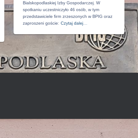
Bialskopodlaskiej Izby Gospodarczej. W
spotkaniu uczestniczyło 46 osób, w tym
przedstawiciele firm zrzeszonych w BPIG oraz
zaproszeni goście:
Czytaj dalej…